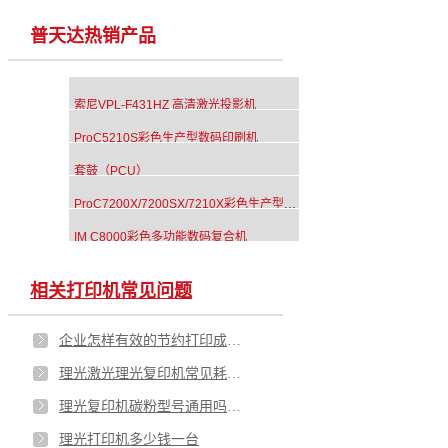
普天达热销产品
索尼VPL-F431HZ 高清激光投影机
ProC5210S彩色生产型数码印刷机
套鼓（PCU）
ProC7200X/7200SX/7210X彩色生产型数码印刷机
IM C8000彩色多功能数码复合机
相关打印机常见问题
企业怎样有效的节约打印成本？
理光激光理光复印机常见耗材汇总
理光复印机碳粉型号通用吗，用国产还是原装？
理光打印机多少钱一台