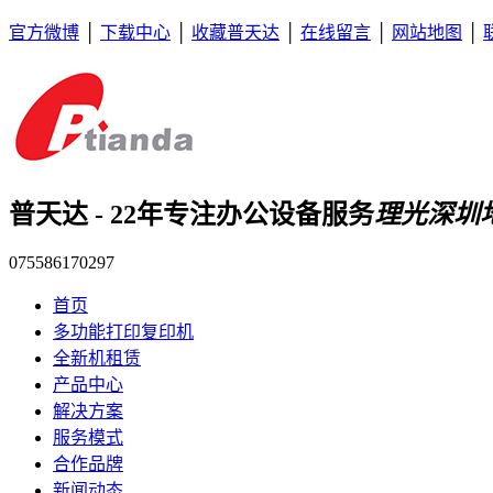
官方微博
│
下载中心
│
收藏普天达
│
在线留言
│
网站地图
│
普天达 - 22年专注办公设备服务
理光深圳
075586170297
首页
多功能打印复印机
全新机租赁
产品中心
解决方案
服务模式
合作品牌
新闻动态