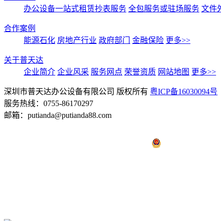
办公设备一站式租赁抄表服务
全包服务或驻场服务
文件
合作案例
能源石化
房地产行业
政府部门
金融保险
更多>>
关于普天达
企业简介
企业风采
服务网点
荣誉资质
网站地图
更多>>
深圳市普天达办公设备有限公司 版权所有
粤ICP备16030094号
服务热线：0755-86170297
邮箱：putianda@putianda88.com
粤公网安备 44030