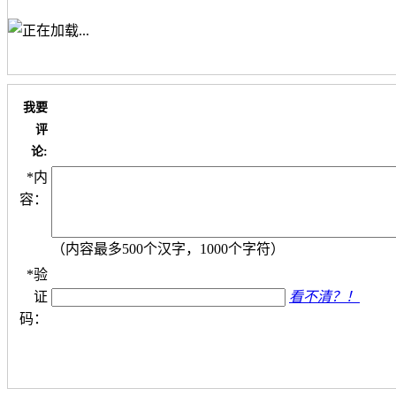
我要
评
论:
*
内
容：
（内容最多500个汉字，1000个字符）
*
验
证
看不清？！
码：