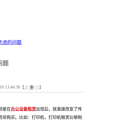
考虑的问题
印机
深圳打印复印机租赁
理光打印机出租
彩色激光打印机
投影机
问题
 13:44:38【
大
中
小
】
但是在
办公设备租赁
出现后，就直接改变了传
而非购买。比如：打印机，打印机租赁比够购