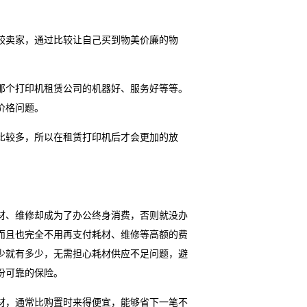
较卖家，通过比较让自己买到物美价廉的物
那个打印机租赁公司的机器好、服务好等等。
价格问题。
比较多，所以在租赁打印机后才会更加的放
材、维修却成为了办公终身消费，否则就没办
而且也完全不用再支付耗材、维修等高额的费
少就有多少，无需担心耗材供应不足问题，避
份可靠的保险。
材，通常比购置时来得便宜，能够省下一笔不