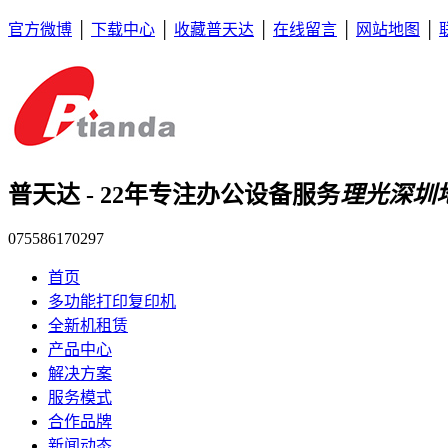
官方微博
│
下载中心
│
收藏普天达
│
在线留言
│
网站地图
│
普天达 - 22年专注办公设备服务
理光深圳
075586170297
首页
多功能打印复印机
全新机租赁
产品中心
解决方案
服务模式
合作品牌
新闻动态