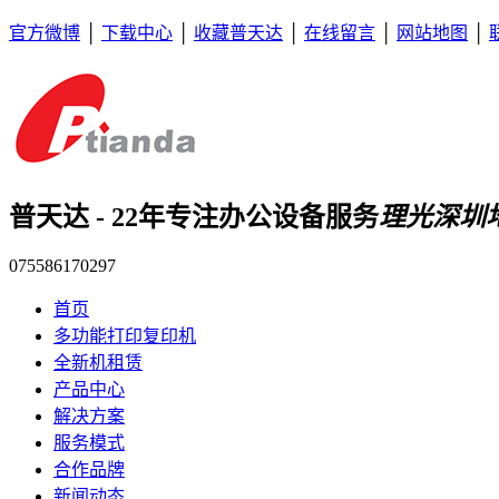
官方微博
│
下载中心
│
收藏普天达
│
在线留言
│
网站地图
│
普天达 - 22年专注办公设备服务
理光深圳
075586170297
首页
多功能打印复印机
全新机租赁
产品中心
解决方案
服务模式
合作品牌
新闻动态