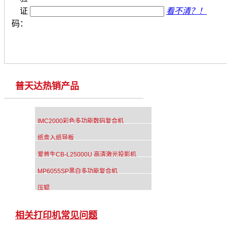
证
看不清？！
码：
普天达热销产品
IMC2000彩色多功能数码复合机
纸盒入纸导板
爱普生CB-L25000U 高清激光投影机
MP6055SP黑白多功能复合机
压辊
相关打印机常见问题