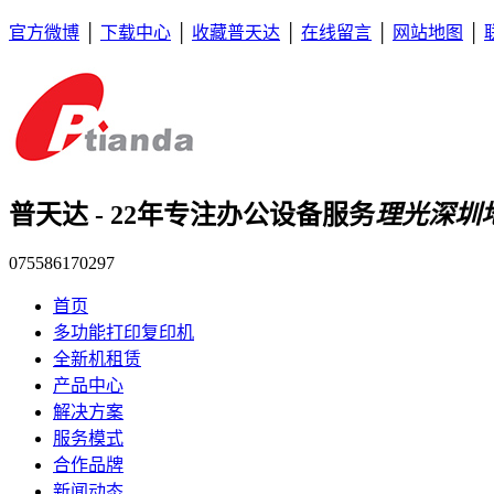
官方微博
│
下载中心
│
收藏普天达
│
在线留言
│
网站地图
│
普天达 - 22年专注办公设备服务
理光深圳
075586170297
首页
多功能打印复印机
全新机租赁
产品中心
解决方案
服务模式
合作品牌
新闻动态